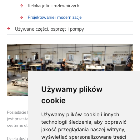
Relokacje linii rozlewniczych
Projektowanie i modernizacje
Używane części, osprzęt i pompy
Używamy plików
cookie
Posiadacie Państwo linię, która nie spełnia waszych wymagań lub
Używamy plików cookie i innych
jest przestarzała? Planujecie wymianę maszyn, transporterów lub
technologii śledzenia, aby poprawić
systemu sterowania?
jakość przeglądania naszej witryny,
wyświetlać spersonalizowane treści
Dzięki dostosowaniu się do potrzeb odbiorcy oraz systemowi